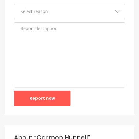
Report now
About “Carmon Hunnell”