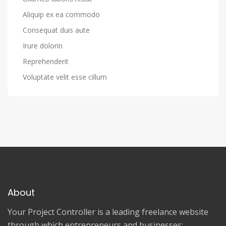
Aliquip ex ea commodo
Consequat duis aute
Irure dolorin
Reprehenderit
Voluptate velit esse cillum
About
Your Project Controller is a leading freelance website
through which entrepreneurs and businesses: